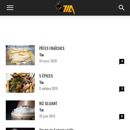
Cook
Expert
PÂTES FRAÎCHES
Tia
Magimix
14 mars 2020
4
5 ÉPICES
Tia
8 octobre 2019
2
RIZ GLUANT
Tia
18 juin 2019
0