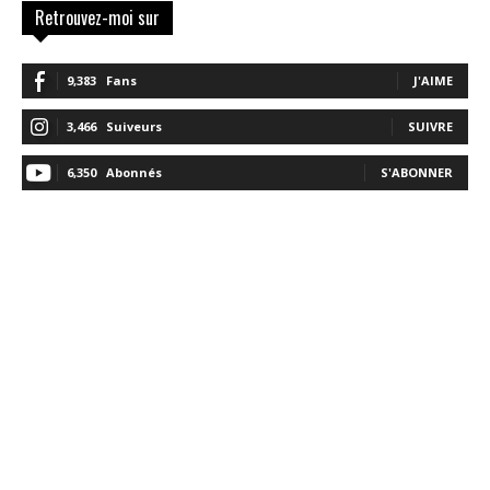
Retrouvez-moi sur
9,383
Fans
J'AIME
3,466
Suiveurs
SUIVRE
6,350
Abonnés
S'ABONNER