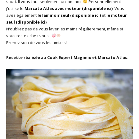
souci. Il vous faut seulement un laminoir
Personnellement
j'utilise le
Marcato Atlas avec moteur (disponible ici)
. Vous
avez également
le laminoir seul (disponible ici)
et
le moteur
seul (disponible ici)
.
N'oubliez pas de vous laver les mains régulièrement, même si
vous restez chez vous !
Prenez soin de vous les ami.e.s!
Recette réalisée au Cook Expert Magimix et Marcato Atlas.