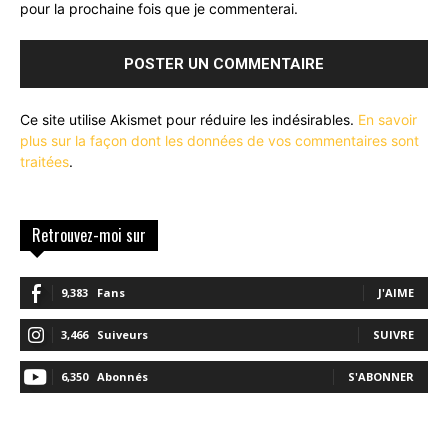
pour la prochaine fois que je commenterai.
Ce site utilise Akismet pour réduire les indésirables.
En savoir
plus sur la façon dont les données de vos commentaires sont
traitées
.
Retrouvez-moi sur
9,383
Fans
J'AIME
3,466
Suiveurs
SUIVRE
6,350
Abonnés
S'ABONNER