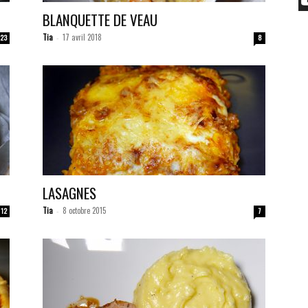
BLANQUETTE DE VEAU
Tia
17 avril 2018
23
-
8
LASAGNES
Tia
8 octobre 2015
12
-
7