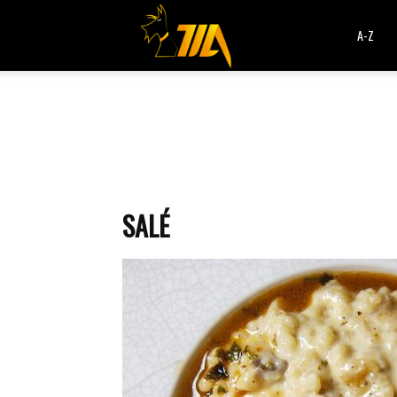
Cook
A-Z
Expert
Magimix
SALÉ