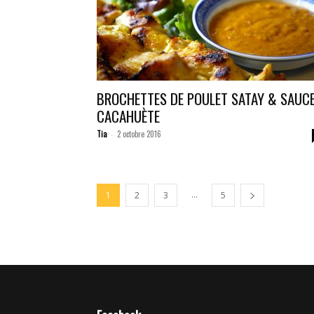
BROCHETTES DE POULET SATAY & SAUC
CACAHUÈTE
Tia
2 octobre 2016
-
...
1
2
3
5