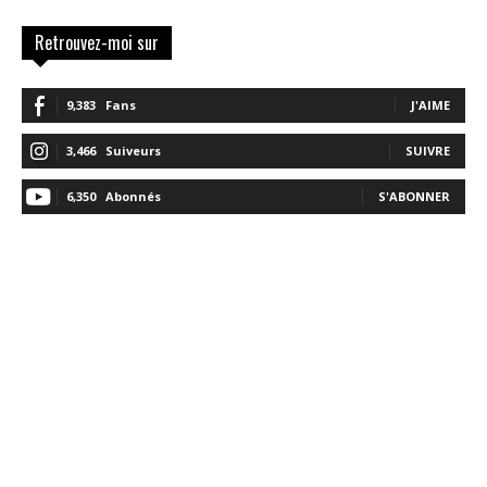
Retrouvez-moi sur
9,383
Fans
J'AIME
3,466
Suiveurs
SUIVRE
6,350
Abonnés
S'ABONNER