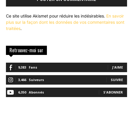
Ce site utilise Akismet pour réduire les indésirables.
En savoir
plus sur la façon dont les données de vos commentaires sont
traitées
.
Retrouvez-moi sur
9,383
Fans
J'AIME
3,466
Suiveurs
SUIVRE
6,350
Abonnés
S'ABONNER