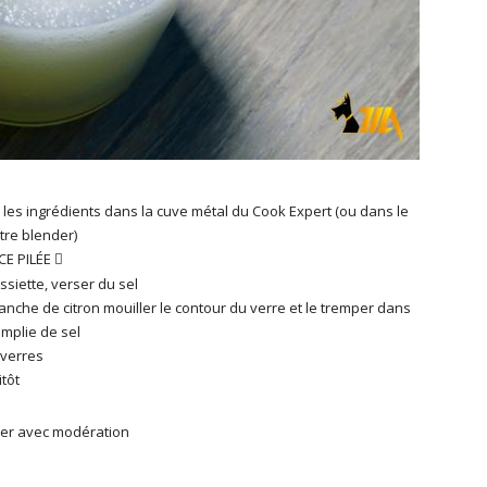
 les ingrédients
dans la cuve métal du Cook Expert (ou dans le
tre blender)
CE PILÉE

siette, verser du sel
anche de citron mouiller le contour du verre et le tremper dans
emplie de sel
 verres
tôt
r avec modération