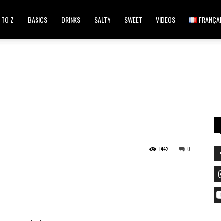
 TO Z
BASICS
DRINKS
SALTY
SWEET
VIDEOS
FRANÇA
1442
0