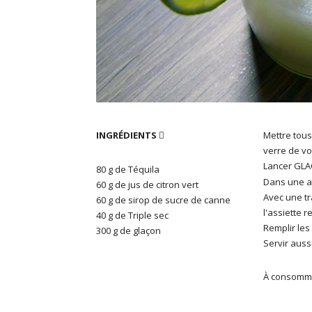
INGRÉDIENTS
Mettre tous

verre de vo
Lancer GLA
80 g de Téquila
Dans une as
60 g de jus de citron vert
Avec une tr
60 g de sirop de sucre de canne
l'assiette r
40 g de Triple sec
Remplir les
300 g de glaçon
Servir aussi
À consomme