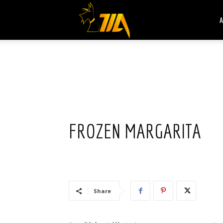
Cook
A
Expert
Magimix
FROZEN MARGARITA
Share