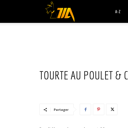
Cook
A-Z
Expert
Magimix
TOURTE AU POULET & 
Partager