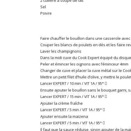
2 cuillère à soupe de lait
Sel
Poivre
Faire chauffer le bouillon dans une casserole avec
Couper les blancs de poulets en dés et les faire reve
Laver les champignons
Dans la midi cuve du Cook Expert équipé du disq
Peler et émincer les oignons avec l’éminceur 4mm
Changer de cuve et placer la cuve métal sur le Coo
Mettre un petit filet d’huile d’olive, y mettre le pou
Lancer EXPERT / 10 min / VIT 1A / 95°

Ensuite ajouter le bouillon sans le bouquet garni, s
Lancer EXPERT / 15 min / VIT 1A / 95°

Ajouter la crème fraîche
Lancer EXPERT / 5 min / VIT 1A / 95°

Ajouter ensuite la maïzena
Lancer EXPERT / 5 min / VIT 1A / 95°

Il faut que la sauce réduise, sinon ajouter de la m