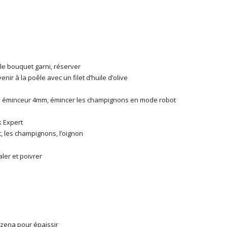
 le bouquet garni, réserver
nir à la poêle avec un filet d’huile d’olive
ue éminceur 4mm, émincer les champignons en mode robot
k Expert
let, les champignons, l’oignon
aler et poivrer
aïzena pour épaissir