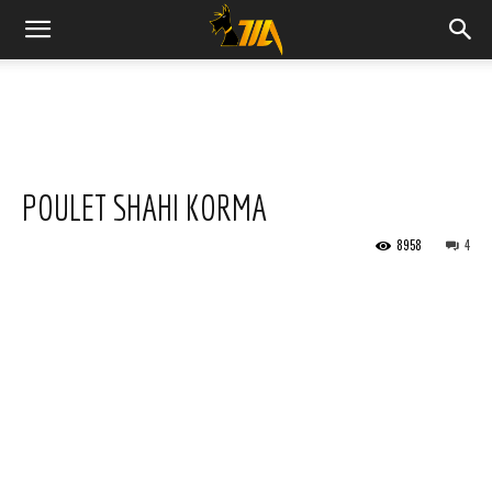
Cook
Expert
POULET SHAHI KORMA
Magimix
8958
4