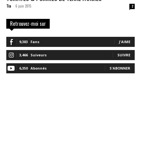
Tia
6 juin 2015
-
2
Retrouvez-moi sur
9,383
Fans
J'AIME
3,466
Suiveurs
SUIVRE
6,350
Abonnés
S'ABONNER