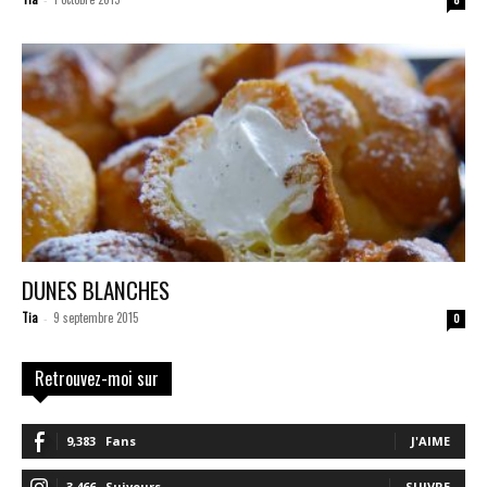
DUNES BLANCHES
Tia
9 septembre 2015
-
0
Retrouvez-moi sur
9,383
Fans
J'AIME
3,466
Suiveurs
SUIVRE