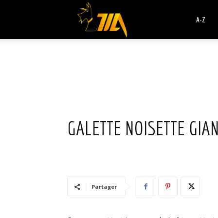
Cook
A-Z
Expert
Magimix
GALETTE NOISETTE GIA
Partager