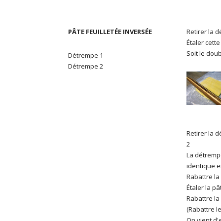
PÂTE FEUILLETÉE INVERSÉE
Retirer la 
Étaler cett
Soit le doub
Détrempe 1
Détrempe 2
Retirer la 
2
La détrempe 
identique e
Rabattre la
Étaler la p
Rabattre la
(Rabattre l
On vient d'