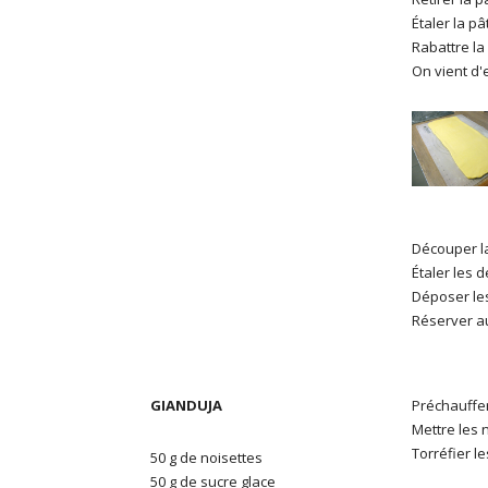
Étaler la p
Rabattre la
On vient d'
Découper l
Étaler les 
Déposer les
Réserver au
GIANDUJA
Préchauffer
Mettre les 
Torréfier l
50 g de noisettes
50 g de sucre glace