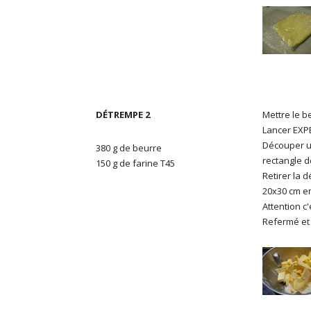
DÉTREMPE 2
Mettre le b
Lancer EXPER
Découper un
380 g de beurre
rectangle d
150 g de farine T45
Retirer la d
20x30 cm e
Attention c'
Refermé et 