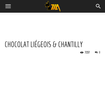
Cook
Expert
CHOCOLAT LIÉGEOIS & CHANTILLY
Magimix
7237
0