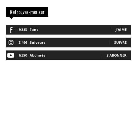
Retrouvez-moi sur
9,383
Fans
J'AIME
3,466
Suiveurs
SUIVRE
6,350
Abonnés
S'ABONNER