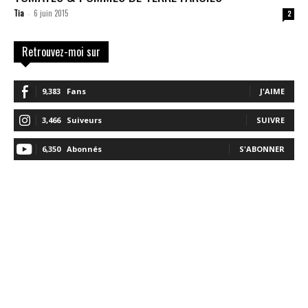
Tia
6 juin 2015
-
2
Retrouvez-moi sur
9,383
Fans
J'AIME
3,466
Suiveurs
SUIVRE
6,350
Abonnés
S'ABONNER