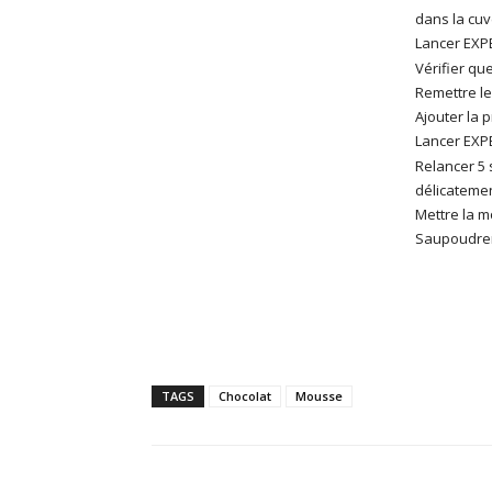
dans la cuv
Lancer EXPER
Vérifier qu
Remettre le
Ajouter la 
Lancer EXPER
Relancer 5 
délicatemen
Mettre la m
Saupoudrer 
TAGS
Chocolat
Mousse