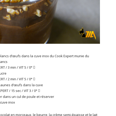
blancs d’œufs dans la cuve inox du Cook Expert munie du
lancs
T / 3 min / VIT 5 / 0°

sucre
T / 2 min / VIT 5 / 0°

 jaunes d’œufs dans la cuve
ERT / 15 sec / VIT 3 / 0°

 dans un cul de poule et réserver
 cuve inox
hocolat en morceaux, le beurre, la crème semi-épaisse et le lait