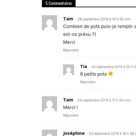
5 Commentaires
Tam
28 septembre 2019 à 16 h 05 min
Combien de pots puis-je remplir 
est-ce prévu ?)
Merci
Répondre
Tia
28 septembre 2019 à 20 h 
6 petits pots
Répondre
Tam
29 septembre 2019 à 17 h 04 min
Merci !
Répondre
Joséphine
23 décembre 2019 à 19 h 46 