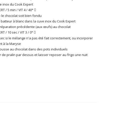
e inox du Cook Expert
T / 5 min / VIT 4 / 40°

e le chocolat soit bien fondu
 batteur à blanc dans la cuve inox du Cook Expert
préparation précédente (aux œufs) au chocolat
T / 10 sec / VIT 3 / 0°

sec si le mélange n'a pas été fait correctement, ou incorporer
t à la Maryse
ousse au chocolat dans des pots individuels
de pralin par dessus et laisser reposer au frigo une nuit