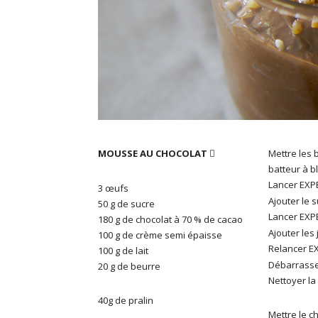
MOUSSE AU CHOCOLAT
Mettre les 

batteur à b
Lancer EXPER
3 œufs
Ajouter le 
50 g de sucre
Lancer EXPER
180 g de chocolat à 70 % de cacao
Ajouter les
100 g de crème semi épaisse
Relancer EXP
100 g de lait
Débarrasser
20 g de beurre
Nettoyer la
40g de pralin
Mettre le c