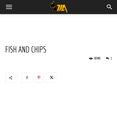
Cook
Expert
FISH AND CHIPS
Magimix
10145
2