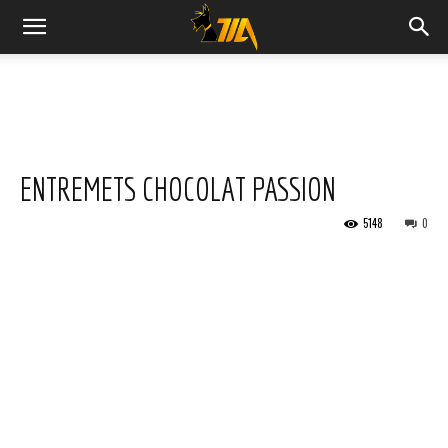
Cook
Expert
ENTREMETS CHOCOLAT PASSION
Magimix
5148
0