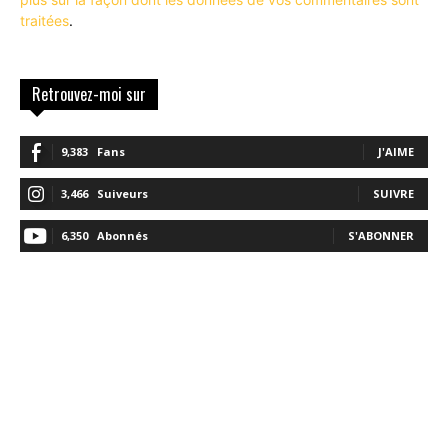
traitées
.
Retrouvez-moi sur
9,383
Fans
J'AIME
3,466
Suiveurs
SUIVRE
6,350
Abonnés
S'ABONNER