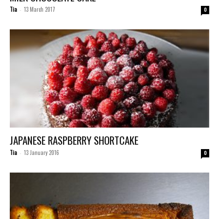
Tia
13 March 2017
-
0
JAPANESE RASPBERRY SHORTCAKE
Tia
13 January 2016
-
0