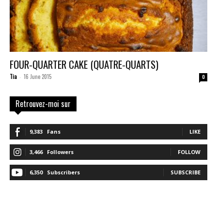
FOUR-QUARTER CAKE (QUATRE-QUARTS)
Tia
16 June 2015
-
0
Retrouvez-moi sur
9,383
Fans
LIKE
3,466
Followers
FOLLOW
6,350
Subscribers
SUBSCRIBE