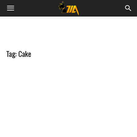
Cook
Expert
Tag: Cake
Magimix