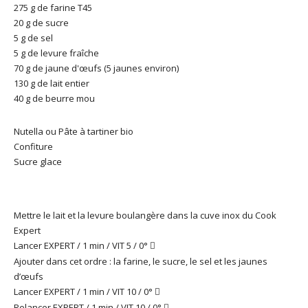
275 g de farine T45
20 g de sucre
5 g de sel
5 g de levure fraîche
70 g de jaune d'œufs (5 jaunes environ)
130 g de lait entier
40 g de beurre mou
Nutella ou Pâte à tartiner bio
Confiture
Sucre glace
Mettre le lait et la levure boulangère dans la cuve inox du Cook
Expert
Lancer EXPERT / 1 min / VIT 5 / 0°

Ajouter dans cet ordre : la farine, le sucre, le sel et les jaunes
d’œufs
Lancer EXPERT / 1 min / VIT 10 / 0°

Relancer EXPERT / 1 min / VIT 10 / 0°
