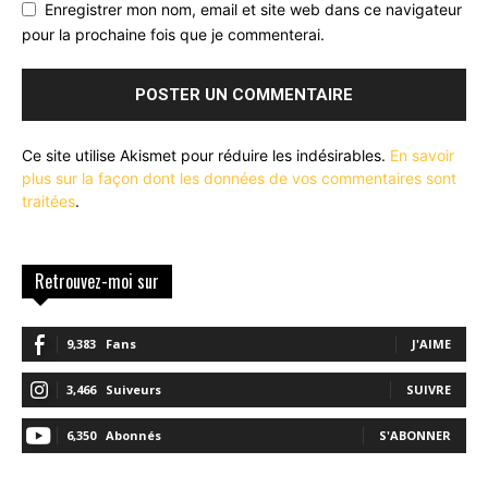
Enregistrer mon nom, email et site web dans ce navigateur
pour la prochaine fois que je commenterai.
Ce site utilise Akismet pour réduire les indésirables.
En savoir
plus sur la façon dont les données de vos commentaires sont
traitées
.
Retrouvez-moi sur
9,383
Fans
J'AIME
3,466
Suiveurs
SUIVRE
6,350
Abonnés
S'ABONNER