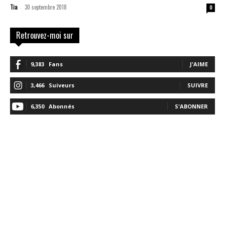
Tia
30 septembre 2018
-
0
Retrouvez-moi sur
9,383
Fans
J'AIME
3,466
Suiveurs
SUIVRE
6,350
Abonnés
S'ABONNER