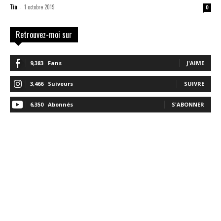
Tia
1 octobre 2019
-
0
Retrouvez-moi sur
9,383
Fans
J'AIME
3,466
Suiveurs
SUIVRE
6,350
Abonnés
S'ABONNER