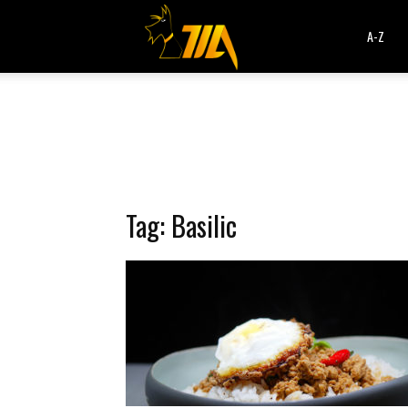
Cook
A-Z
Expert
Magimix
Tag: Basilic