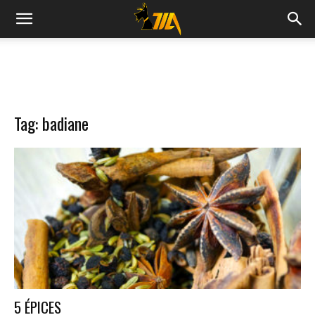
Cook
Expert
Tag: badiane
Magimix
5 ÉPICES