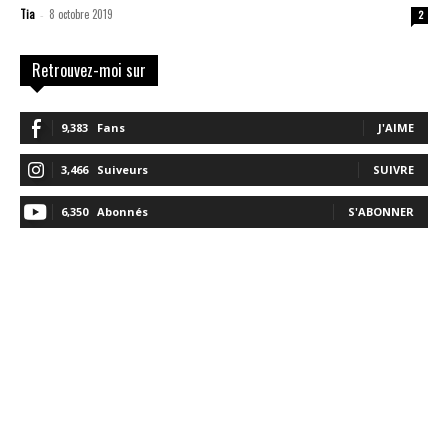
Tia
8 octobre 2019
-
2
Retrouvez-moi sur
9,383
Fans
J'AIME
3,466
Suiveurs
SUIVRE
6,350
Abonnés
S'ABONNER