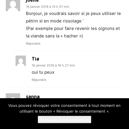
16 janvier 2019 à 14 h 07 min
Bonjour, je voudrais savoir si je peux utiliser le
pétrin xl en mode rissolage ‘
(Par exemple pour faire revenir les oignons et
la viande sans la « hacher »)
Répondre
Tia
16 janvier 2019 à 16 h 27 min
oui tu peux
Répondre
sanna
20 janvier 2019 à 22 h 30 min
Vous pouvez révoquer votre consentement à tout moment en
moi aussi je suis dépitée, je ne sais pas
utilisant le bouton « Révoquer le consentement ».
comment faire pour télécharger le fichier sur le
Révoquer le consentement
pc il me demande de l’ouvrir ou de l’enregistrer