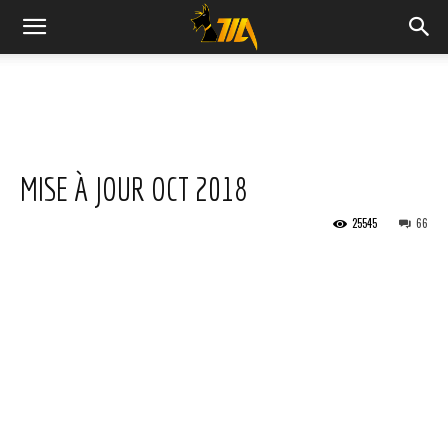
Cook
Expert
MISE À JOUR OCT 2018
Magimix
25545
66