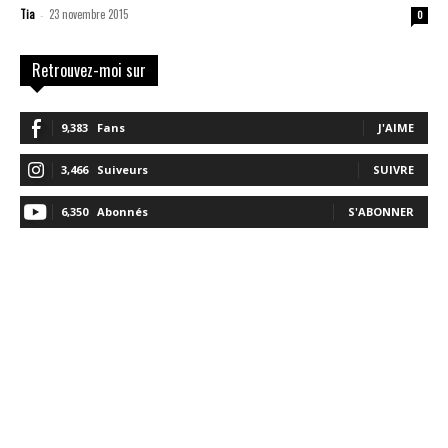
Tia
23 novembre 2015
-
0
Retrouvez-moi sur
9,383
Fans
J'AIME
3,466
Suiveurs
SUIVRE
6,350
Abonnés
S'ABONNER