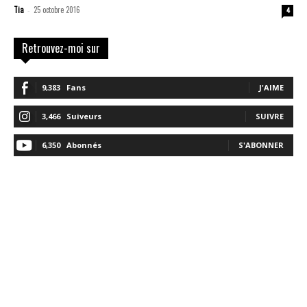
Tia
25 octobre 2016
-
4
Retrouvez-moi sur
9,383
Fans
J'AIME
3,466
Suiveurs
SUIVRE
6,350
Abonnés
S'ABONNER