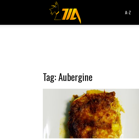
Cook
A-Z
Expert
Magimix
Tag: Aubergine