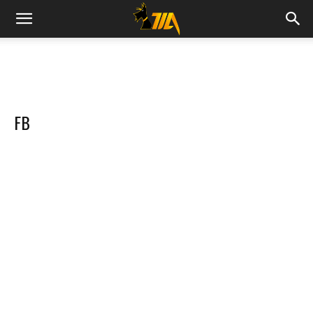
Cook
Expert
FB
Magimix