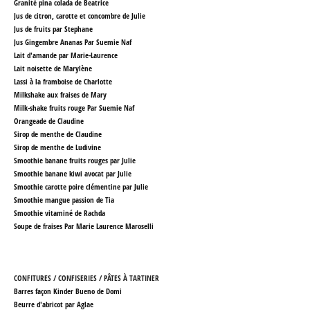
Granité pina colada de Beatrice
Jus de citron, carotte et concombre de Julie
Jus de fruits par Stephane
Jus Gingembre Ananas Par Suemie Naf
Lait d'amande par Marie-Laurence
Lait noisette de Marylène
Lassi à la framboise de Charlotte
Milkshake aux fraises de Mary
Milk-shake fruits rouge Par Suemie Naf
Orangeade de Claudine
Sirop de menthe de Claudine
Sirop de menthe de Ludivine
Smoothie banane fruits rouges par Julie
Smoothie banane kiwi avocat par Julie
Smoothie carotte poire clémentine par Julie
Smoothie mangue passion de Tia
Smoothie vitaminé de Rachda
Soupe de fraises Par Marie Laurence Maroselli
CONFITURES / CONFISERIES / PÂTES À TARTINER
Barres façon Kinder Bueno
de Domi
Beurre d'abricot par Aglae