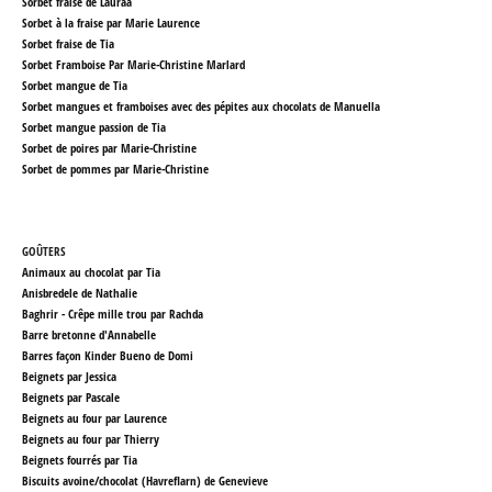
Sorbet fraise de Lauraa
Sorbet à la fraise par Marie Laurence
Sorbet fraise de Tia
Sorbet Framboise Par Marie-Christine Marlard
Sorbet mangue de Tia
Sorbet mangues et framboises avec des pépites aux chocolats
de Manuella
Sorbet mangue passion de Tia
Sorbet de poires par Marie-Christine
Sorbet de pommes par Marie-Christine
GOÛTERS
Animaux au chocolat par Tia
Anisbredele de Nathalie
Baghrir - Crêpe mille trou par Rachda
Barre bretonne
d'Annabelle
Barres façon Kinder Bueno de Domi
Beignets par Jessica
Beignets par Pascale
Beignets au four par Laurence
Beignets au four par Thierry
Beignets fourrés par Tia
Biscuits avoine/chocolat (Havreflarn)
de Genevieve