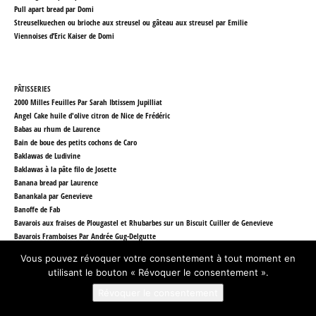
Pull apart bread par Domi
Streuselkuechen ou brioche aux streusel ou gâteau aux streusel par Emilie
Viennoises d’Eric Kaiser
de Domi
PÂTISSERIES
2000 Milles Feuilles Par Sarah Ibtissem Jupilliat
Angel Cake huile d'olive citron de Nice
de Frédéric
Babas au rhum de Laurence
Bain de boue des petits cochons de Caro
Baklawas de Ludivine
Baklawas à la pâte filo de Josette
Banana bread par Laurence
Banankala par Genevieve
Banoffe de Fab
Bavarois aux fraises de Plougastel et Rhubarbes sur un Biscuit Cuiller de Genevieve
Bavarois Framboises Par Andrée Gug-Delgutte
Bavarois framboises-pistache
de Ma
Vous pouvez révoquer votre consentement à tout moment en
Bavarois aux pommes de Ma
utilisant le bouton « Révoquer le consentement ».
Beignets au four de Isabelle
Biscuits par Fab
Révoquer le consentement
Brookie par Fab