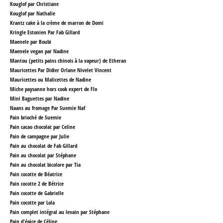
Kouglof par Christiane
Kouglof par Nathalie
Krantz cake à la crème de marron
de Domi
Kringle Estonien Par Fab Gillard
Maenele par Boubi
Maenele vegan par Nadine
Mantou (petits pains chinois à la vapeur)
de Etheran
Mauricettes Par Didier Orlane Nivelet Vincent
Mauricettes ou Malicettes
de Nadine
Miche paysanne hors cook expert
de Flo
Mini Baguettes par Nadine
Naans au fromage Par Suemie Naf
Pain brioché de Suemie
Pain cacao chocolat par Celine
Pain de campagne par Julie
Pain au chocolat de Fab Gillard
Pain au chocolat par Stéphane
Pain au chocolat bicolore par Tia
Pain cocotte de Béatrice
Pain cocotte 2 de Bétrice
Pain cocotte de Gabrielle
Pain cocotte par Lola
Pain complet intégral au levain par Stéphane
Pain d'épice de Céline