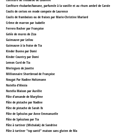
Confiture rhubarbe/banane, parfumée à la vanille et au rhum ambré
de Carole
Coulis de cerises en mode compote de Laurence
Coulis de framboises ou de fraises par Marie-Christine Marlard
Crème de marron par Isabelle
Ferrero Rocher par Françoise
Gelée de mures de Ziza
Guimauve par Leilou
Guimauve à la fraise de Tia
Kinder Bueno par Domi
Kinder Country par Domi
Lemon Curd de Tia
Meringues de Josette
Millionnaire Shortbread de Françoise
Nougat Par Nadine Holtzmann
Nutella d'Alexia
Nutella Maison par Aurélie
Pâte d'amande de Marylène
Pâte de pistache par Nadine
Pâte de pistache de Sarah Ib
Pâte de Spéculos par Anne Emmanuelle
Pâte de Spéculoos par Tia
Pâte à tartiner (Michalak) de Sandrine
Pâte à tartiner "top santé" maison sans gluten
de Ma