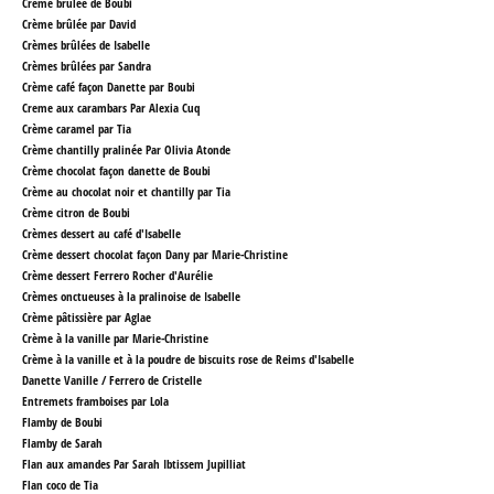
Crème brûlée de Boubi
Crème brûlée par David
Crèmes brûlées
de Isabelle
Crèmes brûlées par Sandra
Crème café façon Danette par Boubi
Creme aux carambars Par Alexia Cuq
Crème caramel par Tia
Crème chantilly pralinée Par Olivia Atonde
Crème chocolat façon danette de Boubi
Crème au chocolat noir et chantilly par Tia
Crème citron de Boubi
Crèmes dessert au café
d'Isabelle
Crème dessert chocolat façon Dany par Marie-Christine
Crème dessert Ferrero Rocher d'Aurélie
Crèmes onctueuses à la pralinoise
de Isabelle
Crème pâtissière par Aglae
Crème à la vanille par Marie-Christine
Crème à la vanille et à la poudre de biscuits rose de Reims
d'Isabelle
Danette Vanille / Ferrero
de Cristelle
Entremets framboises par Lola
Flamby de Boubi
Flamby
de Sarah
Flan aux amandes Par Sarah Ibtissem Jupilliat
Flan coco de Tia