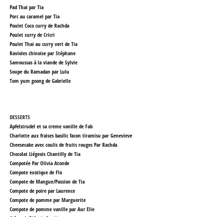
Pad Thai par Tia
Porc au caramel par Tia
Poulet Coco curry de Rachda
Poulet curry de Cricri
Poulet Thai au curry vert de Tia
Ravioles chinoise par Stéphane
Samoussas à la viande de Sylvie
Soupe du Ramadan par Lulu
Tom yum goong de Gabrielle
DESSERTS
Apfelstrudel et sa creme vanille de Fab
Charlotte aux fraises basilic facon tiramisu par Genevieve
Cheesecake avec coulis de fruits rouges
Par Rachda
Chocolat Liégeois Chantilly de Tia
Compotée Par Olivia Atonde
Compote exotique
de Flo
Compote de Mangue/Passion
de Tia
Compote de poire par Laurence
Compote de pomme par Marguerite
Compote de pomme vanille par Aur Elie