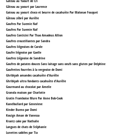
Gâteau au Yaourt de Cri
Gâteau au yaourt par Laurence
Gateau au yaourt choco et beurre de cacahuète Par Malonae Fouquet
Gâteau zébré par Aurélie
Gaufres Par Suemie Naf
Gaufres Par Suemie Naf
Gaufres Conticini Par Thao Amadeus Allion
Gaufres croustillantes par Sandra
Gaufres liégeoises de Carole
Gaufre liégeoise par Gaelle
Gaufres Liégeoise de Sandrine
Gaufres de patates douces Sans laitage sans oeufs sans gluten
par Delphine
Gaufrettes fourrées à la vergeoise
de Domi
Ghribiyah amandes cacahuète d'Aurélie
Ghribiyah ultra fondants cacahuète d'Aurélie
Gourmand au chocolat par Amelie
Granola maison par Charlotte
Gratin Framboise Mure Par Anne Bob-Cook
Kanelbullard par Genevieve
Kinder Bueno par Domi
Kouign Aman de Vanessa
Krantz cake par Nathalie
Langues de chats de Stéphanie
Lunettes sablées par Tia