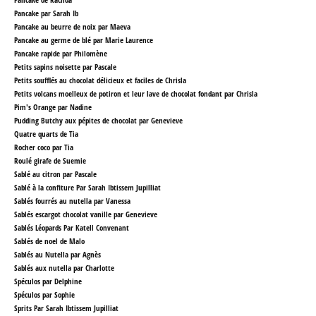
Pancake par Sarah Ib
Pancake au beurre de noix par Maeva
Pancake au germe de blé par Marie Laurence
Pancake rapide par Philomène
Petits sapins noisette par Pascale
Petits soufflés au chocolat délicieux et faciles de Chrisla
Petits volcans moelleux de potiron et leur lave de chocolat fondant par Chrisla
Pim's Orange par Nadine
Pudding Butchy aux pépites de chocolat par Genevieve
Quatre quarts de Tia
Rocher coco par Tia
Roulé girafe de Suemie
Sablé au citron par Pascale
Sablé à la confiture Par Sarah Ibtissem Jupilliat
Sablés fourrés au nutella par Vanessa
Sablés escargot chocolat vanille par Genevieve
Sablés Léopards Par Katell Convenant
Sablés de noel de Malo
Sablés au Nutella par Agnès
Sablés aux nutella par Charlotte
Spéculos par Delphine
Spéculos par Sophie
Sprits Par Sarah Ibtissem Jupilliat