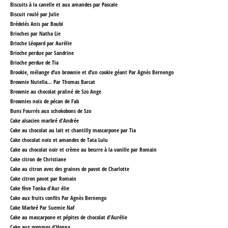
Biscuits à la canelle et aux amandes par Pascale
Biscuit roulé par Julie
Brédelés Anis par Boubi
Brioches par Natha Lie
Brioche Léopard par Aurélie
Brioche perdue par Sandrine
Brioche perdue de Tia
Brookie, mélange d’un brownie et d’un cookie géant Par Agnès Bernengo
Brownie Nutella... Par Thomas Barcat
Brownie au chocolat praliné de Szo Ange
Brownies noix de pécan de Fab
Buns Fourrés aux schokobons de Szo
Cake alsacien marbré d'Andrée
Cake au chocolat au lait et chantilly mascarpone par Tia
Cake chocolat noix et amandes
de Tata Lulu
Cake au chocolat noir et crème au beurre à la vanille par Romain
Cake citron de Christiane
Cake au citron avec des graines de pavot
de Charlotte
Cake citron pavot par Romain
Cake fève Tonka d'Aur élie
Cake aux fruits confits Par Agnès Bernengo
Cake Marbré Par Suemie Naf
Cake au mascarpone et pépites de chocolat d'Aurélie
Cake aux pommes d'Hanna