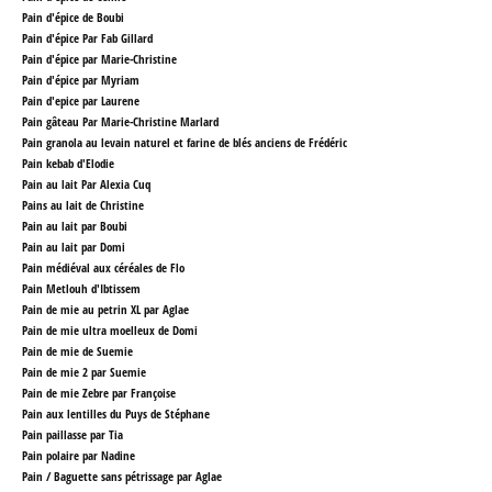
Pain d'épice de Boubi
Pain d'épice Par Fab Gillard
Pain d'épice par Marie-Christine
Pain d'épice par Myriam
Pain d'epice par Laurene
Pain gâteau Par Marie-Christine Marlard
Pain granola au levain naturel et farine de blés anciens de Frédéric
Pain kebab d'Elodie
Pain au lait Par Alexia Cuq
Pains au lait de Christine
Pain au lait par Boubi
Pain au lait par Domi
Pain médiéval aux céréales
de Flo
Pain Metlouh d'Ibtissem
Pain de mie au petrin XL par Aglae
Pain de mie ultra moelleux
de Domi
Pain de mie de Suemie
Pain de mie 2 par Suemie
Pain de mie Zebre par Françoise
Pain aux lentilles du Puys
de Stéphane
Pain paillasse par Tia
Pain polaire par Nadine
Pain / Baguette sans pétrissage par Aglae