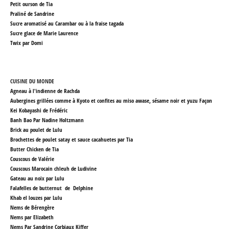
Petit ourson de Tia
Praliné de Sandrine
Sucre aromatisé au Carambar ou à la fraise tagada
Sucre glace de Marie Laurence
Twix par Domi
CUISINE DU MONDE
Agneau à l'indienne de Rachda
Aubergines grillées comme à Kyoto
et confites au miso awase, sésame noir et yuzu Façon
Kei Kobayashi
de Frédéric
Banh Bao Par Nadine Holtzmann
Brick au poulet de Lulu
Brochettes de poulet satay et sauce cacahuetes par Tia
Butter Chicken de Tia
Couscous de Valérie
Couscous Marocain chleuh de Ludivine
Gateau au noix par Lulu
Falafelles de butternut de Delphine
Khab el louzes
par Lulu
Nems de Bérengère
Nems par Elizabeth
Nems Par Sandrine Corbiaux Kiffer