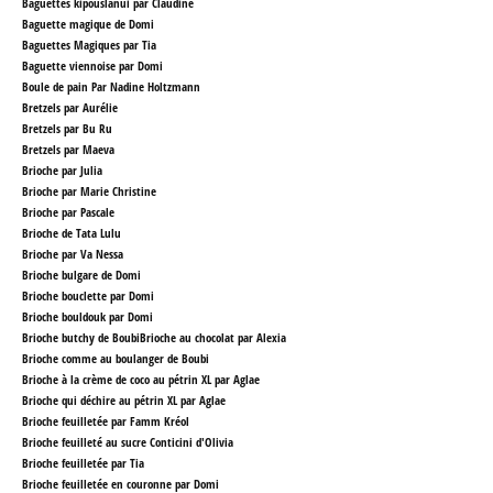
Baguettes kipouslanui par Claudine
Baguette magique de Domi
Baguettes Magiques par Tia
Baguette viennoise par Domi
Boule de pain Par Nadine Holtzmann
Bretzels par Aurélie
Bretzels par Bu Ru
Bretzels par Maeva
Brioche par Julia
Brioche par Marie Christine
Brioche par Pascale
Brioche de Tata Lulu
Brioche par Va Nessa
Brioche bulgare
de Domi
Brioche bouclette par Domi
Brioche bouldouk par Domi
Brioche butchy de Boubi
Brioche au chocolat par Alexia
Brioche comme au boulanger de Boubi
Brioche à la crème de coco au pétrin XL par Aglae
Brioche qui déchire au pétrin XL par Aglae
Brioche feuilletée par Famm Kréol
Brioche feuilleté au sucre Conticini d'Olivia
Brioche feuilletée par Tia
Brioche feuilletée en couronne par Domi