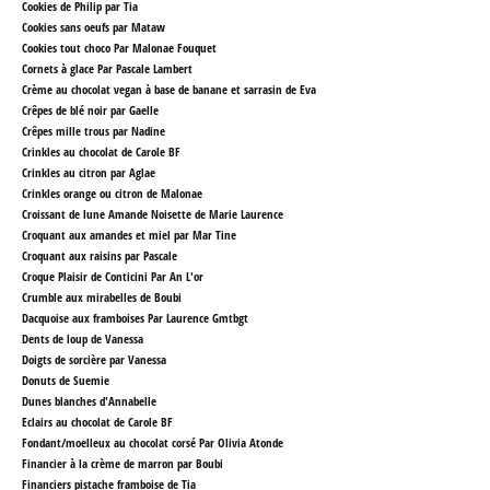
Cookies de Philip par Tia
Cookies sans oeufs par Mataw
Cookies tout choco Par Malonae Fouquet
Cornets à glace Par Pascale Lambert
Crème au chocolat vegan à base de banane et sarrasin
de Eva
Crêpes de blé noir par Gaelle
Crêpes mille trous par Nadine
Crinkles au chocolat de Carole BF
Crinkles au citron par Aglae
Crinkles orange ou citron de Malonae
Croissant de lune Amande Noisette de Marie Laurence
Croquant aux amandes et miel par Mar Tine
Croquant aux raisins par Pascale
Croque Plaisir de Conticini Par An L'or
Crumble aux mirabelles de Boubi
Dacquoise aux framboises Par Laurence Gmtbgt
Dents de loup de Vanessa
Doigts de sorcière par Vanessa
Donuts de Suemie
Dunes blanches d'Annabelle
Eclairs au chocolat de Carole BF
Fondant/moelleux au chocolat corsé Par Olivia Atonde
Financier à la crème de marron par Boubi
Financiers pistache framboise de Tia