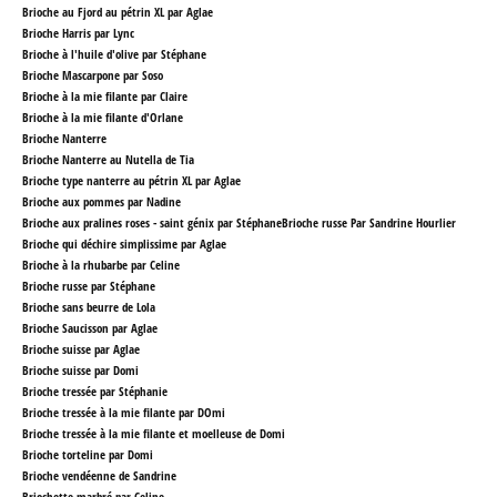
Brioche au Fjord au pétrin XL par Aglae
Brioche Harris par Lync
Brioche à l'huile d'olive par Stéphane
Brioche Mascarpone par Soso
Brioche à la mie filante par Claire
Brioche à la mie filante d'Orlane
Brioche Nanterre
Brioche Nanterre au Nutella de Tia
Brioche type nanterre au pétrin XL par Aglae
Brioche aux pommes par Nadine
Brioche aux pralines roses - saint génix par Stéphane
Brioche russe Par Sandrine Hourlier
Brioche qui déchire simplissime par Aglae
Brioche à la rhubarbe par Celine
Brioche russe par Stéphane
Brioche sans beurre de Lola
Brioche Saucisson par Aglae
Brioche suisse par Aglae
Brioche suisse par Domi
Brioche tressée par Stéphanie
Brioche tressée à la mie filante par DOmi
Brioche tressée à la mie filante et moelleuse
de Domi
Brioche torteline par Domi
Brioche vendéenne de Sandrine
Briochette marbré par Celine