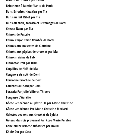
Briochette à la mie filante de Paula
Buns Briochés Hawaïen par Tia
Buns au lait Ribot par Tia
Buns au thon, tabasco et 3 fromages
de Domi
Cheese Naan par Tia
Chinois de Pascale
Chinois façon tarte flambée
de Domi
Chinois aux noisettes de Claudine
Chinois aux pépites de chocolat par Ma
Chinois raisins de Fab
Cinnamon roll par DOmi
Coquilles de Noël de Ma
Cougnole de noël de Domi
Couronne briochée
de Domi
Faluches du nord par Domi
Focaccia Par Julie Villerot Thibert
Fougasse d'Aurélie
Gâche vendéenne au pétrin XL par Marie Christine
Gâche vendéenne Par Marie-Christine Marlard
Galettes des rois aux chocolat
de Sylvia
Gâteau des rois provençal Par Rose Marie Perales
Kanelbullar brioche suédoises par Boubi
Khobz Dar par Soso