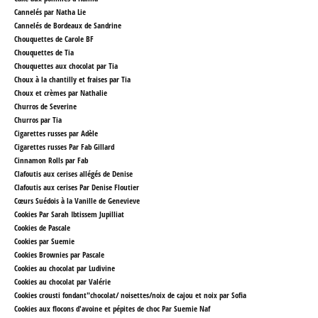
Cannelés par Natha Lie
Cannelés de Bordeaux de Sandrine
Chouquettes de Carole BF
Chouquettes de Tia
Chouquettes aux chocolat par Tia
Choux à la chantilly et fraises par Tia
Choux et crèmes par Nathalie
Churros de Severine
Churros par Tia
Cigarettes russes par Adèle
Cigarettes russes Par Fab Gillard
Cinnamon Rolls par Fab
Clafoutis aux cerises allégés de Denise
Clafoutis aux cerises Par Denise Floutier
Cœurs Suédois à la Vanille
de Genevieve
Cookies Par Sarah Ibtissem Jupilliat
Cookies de Pascale
Cookies par Suemie
Cookies Brownies par Pascale
Cookies au chocolat par Ludivine
Cookies au chocolat par Valérie
Cookies crousti fondant"chocolat/ noisettes/noix de cajou et noix
par Sofia
Cookies aux flocons d'avoine et pépites de choc Par Suemie Naf