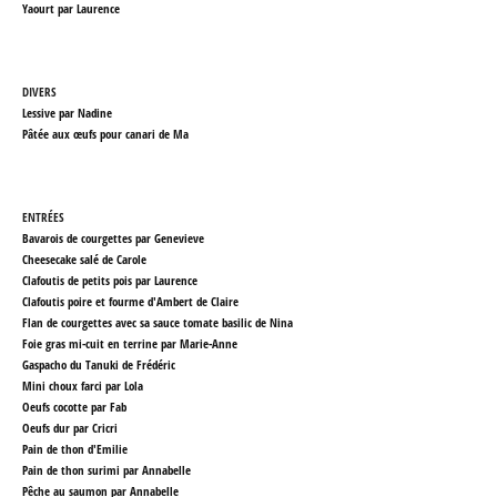
Yaourt par Laurence
DIVERS
Lessive par Nadine
Pâtée aux œufs pour canari
de Ma
ENTRÉES
Bavarois de courgettes par Genevieve
Cheesecake salé de Carole
Clafoutis de petits pois par Laurence
Clafoutis poire et fourme d'Ambert de Claire
Flan de courgettes avec sa sauce tomate basilic
de Nina
Foie gras mi-cuit en terrine par Marie-Anne
Gaspacho du Tanuki
de Frédéric
Mini choux farci par Lola
Oeufs cocotte par Fab
Oeufs dur par Cricri
Pain de thon d'Emilie
Pain de thon surimi par Annabelle
Pêche au saumon par Annabelle