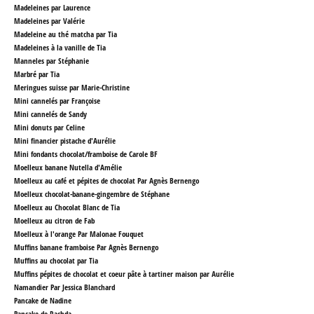
Madeleines par Laurence
Madeleines par Valérie
Madeleine au thé matcha par Tia
Madeleines à la vanille de Tia
Manneles par Stéphanie
Marbré par Tia
Meringues suisse par Marie-Christine
Mini cannelés par Françoise
Mini cannelés de Sandy
Mini donuts par Celine
Mini financier pistache d'Aurélie
Mini fondants chocolat/framboise de Carole BF
Moelleux banane Nutella d'Amélie
Moelleux au café et pépites de chocolat Par Agnès Bernengo
Moelleux chocolat-banane-gingembre
de Stéphane
Moelleux au Chocolat Blanc
de Tia
Moelleux au citron de Fab
Moelleux à l'orange Par Malonae Fouquet
Muffins banane framboise Par Agnès Bernengo
Muffins au chocolat par Tia
Muffins pépites de chocolat et coeur pâte à tartiner maison par Aurélie
Namandier Par Jessica Blanchard
Pancake de Nadine
Pancake de Rachda