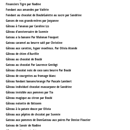
Financiers Tigre par Nadine
Fondant aux amandes par Valérie
Fondant au chocolat de Boubi
Galette au sucre par Sandrine
Ganses de nos grands-mères par Josyanne
Gâteau à l’ananas par Caroline Lcs
Gâteau d'anniversaire de Suemie
Gateau a la banane Par Malonae Fouquet
Gateau caramel au beurre salé par Christine
Gâteau aux carottes, hyper moelleux. Par Olivia Atonde
Gâteau de chien d'Aurélie
Gâteau au chocolat de Boubi
Gateau au chocolat Par Laurence Gmtbgt
Gâteau chocolat noix de coco sans beurre Par Boubi
Gâteau de courgettes au fromage blanc
Gâteau fondant banane/orange Par Pascale Lambert
Gâteau individuel chocolat mascarpone de Sandrine
Gâteau invisible aux pommes par Tia
Gâteau magique au citron par Boubi
Gâteau noisette de Ibtissem
Gâteau à la patate douce par Olivia
Gâteau aux pépites de chccolat par Suemie
Gateau aux pommes de Dom
Gateau aux poires Par Denise Floutier
Gateau de Savoir de Nadine