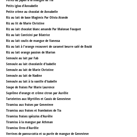
Petits igloo d'Annabelle
Petite crème au chocolat de Annabelle
Riz au lait de base Magimix Par Olivia Atonde
Riz au lit de Marie Christine
Riz au lait chocolat blanc amande Par Malonae Fouquet
Riz au lait Conticini par Béatrice
Riz au lait coulis de mangue de Vanessa
Riz au lait à l'orange recouvert de caramel beurre salé de Boubi
Riz au lait orange passion de Marion
Semoule au lait par Fab
Semoule au lait chocolatée
d'Isabelle
Semoule au lait de Marie Christine
Semoule au lait de Nadine
Semoule au lait à la vanille
d'Isabelle
Soupe de fraises Par Marie Laurence
Suprême d'orange et crème citron par Aurélie
Tartelettes aux Myrtilles et Cassis
de Genevieve
Tiramisu aux fraises par Genevieve
Tiramisu aux fraises et framboises de Tia
Tiramisu fraises spéculos d'Aurélie
Tiramisu à la mangue par Athman
Tiramisu Oreo d'Aurélie
Verrines de panna-cotta et sa purée de mangue
de Genevieve