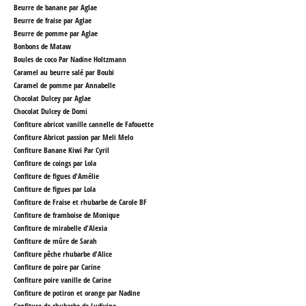
Beurre de banane par Aglae
Beurre de fraise par Aglae
Beurre de pomme par Aglae
Bonbons de Mataw
Boules de coco Par Nadine Holtzmann
Caramel au beurre salé par Boubi
Caramel de pomme par Annabelle
Chocolat Dulcey par Aglae
Chocolat Dulcey
de Domi
Confiture abricot vanille cannelle de Fafouette
Confiture Abricot passion par Meli Melo
Confiture Banane Kiwi Par Cyril
Confiture de coings par Lola
Confiture de figues d'Amélie
Confiture de figues par Lola
Confiture de Fraise et rhubarbe de Carole BF
Confiture de framboise de Monique
Confiture de mirabelle d'Alexia
Confiture de mûre
de Sarah
Confiture pêche rhubarbe d'Alice
Confiture de poire par Carine
Confiture poire vanille
de Carine
Confiture de potiron et orange par Nadine
Confiture de rhubarbe de Ludivine