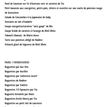
Pavé de Saumon sur lit d'haricots vert et carottes de Tia
Petit bavarois aux courgettes, petits pois, chèvre et menthe sur son coulis de poivrons rouge
de Genevieve
Salade de Concombre à la Japonaise
de Gaby
Semoule au lait d'Isabelle
Soupe courgettes/carottes "anti gaspi"
de Ma
Soupe froide de carottes à l’orange
de Meli Melo
Taboulé Libanais de Marie Anne
Tarte aux pommes allégé
de Nadine
Velouté glacé de légumes
de Meli Melo
PAINS / VIENNOISERIES
Baguettes par Aur Elie
Baguettes par Aurélie
Baguettes par Catherine Lecerf
Baguettes de Nadine
Baguettes par Valérie
Baguettes 1/3 Epeautre par Tia
Baguette briochée par Domi
Baguettes Emile Henry par Tia
Baguettes au petit lait de Laurence