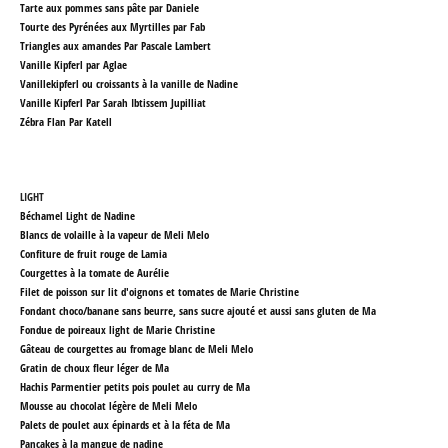
Tarte aux pommes sans pâte par Daniele
Tourte des Pyrénées aux Myrtilles par Fab
Triangles aux amandes Par Pascale Lambert
Vanille Kipferl par Aglae
Vanillekipferl ou croissants à la vanille
de Nadine
Vanille Kipferl Par Sarah Ibtissem Jupilliat
Zébra Flan Par Katell
LIGHT
Béchamel Light de Nadine
Blancs de volaille à la vapeur
de Meli Melo
Confiture de fruit rouge de Lamia
Courgettes à la tomate
de Aurélie
Filet de poisson sur lit d'oignons et tomates
de Marie Christine
Fondant choco/banane sans beurre, sans sucre ajouté et aussi sans gluten
de Ma
Fondue de poireaux light
de Marie Christine
Gâteau de courgettes au fromage blanc
de Meli Melo
Gratin de choux fleur léger
de Ma
Hachis Parmentier petits pois poulet au curry
de Ma
Mousse au chocolat légère
de Meli Melo
Palets de poulet aux épinards et à la féta
de Ma
Pancakes à la mangue
de nadine