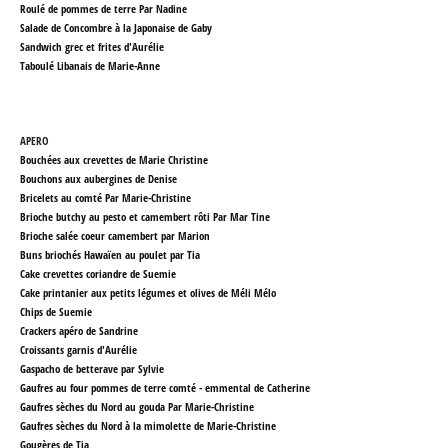
Roulé de pommes de terre Par Nadine
Salade de Concombre à la Japonaise
de Gaby
Sandwich grec et frites d'Aurélie
Taboulé Libanais
de Marie-Anne
APERO
Bouchées aux crevettes de Marie Christine
Bouchons aux aubergines de Denise
Bricelets au comté Par Marie-Christine
Brioche butchy au pesto et camembert rôti Par
Mar Tine
Brioche salée coeur camembert par Marion
Buns briochés Hawaïen au poulet par Tia
Cake crevettes coriandre de Suemie
Cake printanier aux petits légumes et olives
de Méli Mélo
Chips de Suemie
Crackers apéro de Sandrine
Croissants garnis d'Aurélie
Gaspacho de betterave par Sylvie
Gaufres au four pommes de terre comté - emmental de Catherine
Gaufres sèches du Nord au gouda Par Marie-Christine
Gaufres sèches du Nord à la mimolette de Marie-Christine
Gougères de Tia