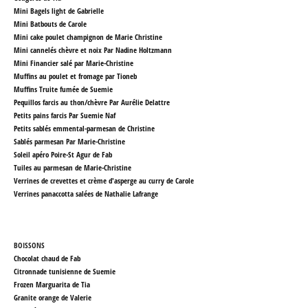
Mini Bagels light de Gabrielle
Mini Batbouts de Carole
Mini cake poulet champignon de Marie Christine
Mini cannelés chèvre et noix Par Nadine Holtzmann
Mini Financier salé par Marie-Christine
Muffins au poulet et fromage par Tioneb
Muffins Truite fumée de Suemie
Pequillos farcis au thon/chèvre Par Aurélie Delattre
Petits pains farcis Par Suemie Naf
Petits sablés emmental-parmesan
de Christine
Sablés parmesan Par Marie-Christine
Soleil apéro Poire-St Agur de Fab
Tuiles au parmesan de Marie-Christine
Verrines de crevettes et crème d'asperge au curry de Carole
Verrines panaccotta salées de Nathalie Lafrange
BOISSONS
Chocolat chaud de Fab
Citronnade tunisienne de Suemie
Frozen Marguarita de Tia
Granite orange
de Valerie