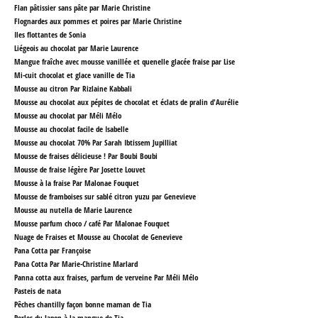
Flan pâtissier sans pâte par Marie Christine
Flognardes aux pommes et poires par Marie Christine
Iles flottantes de Sonia
Liégeois au chocolat par Marie Laurence
Mangue fraîche avec mousse vanillée et quenelle glacée fraise par Lise
Mi-cuit chocolat et glace vanille de Tia
Mousse au citron Par Rizlaine Kabbali
Mousse au chocolat aux pépites de chocolat et éclats de pralin d'Aurélie
Mousse au chocolat par Méli Mélo
Mousse au chocolat facile
de Isabelle
Mousse au chocolat 70% Par Sarah Ibtissem Jupilliat
Mousse de fraises délicieuse ! Par Boubi Boubi
Mousse de fraise légère Par Josette Louvet
Mousse à la fraise Par Malonae Fouquet
Mousse de framboises sur sablé citron yuzu par Genevieve
Mousse au nutella de Marie Laurence
Mousse parfum choco / café Par Malonae Fouquet
Nuage de Fraises et Mousse au Chocolat
de Genevieve
Pana Cotta par Françoise
Pana Cotta Par Marie-Christine Marlard
Panna cotta aux fraises, parfum de verveine Par Méli Mélo
Pasteis de nata
Pêches chantilly façon bonne maman de Tia
Perles du Japon à la mangue de Tia